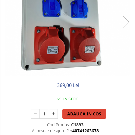
Litat
Neopren
Siliconice
369,00 Lei
IN STOC
ADAUGA IN COS
Cod Produs:
C1893
Ai nevoie de ajutor?
+40741263678