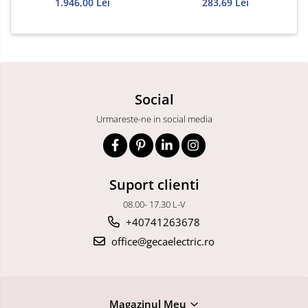
prize schuko si intrerupator
1.946,00 Lei
schuko 16A
283,69 Lei
general 63A IP44 32 module
685x330x150mm
Social
Urmareste-ne in social media
Suport clienti
08.00- 17.30 L-V
+40741263678
office@gecaelectric.ro
Magazinul Meu