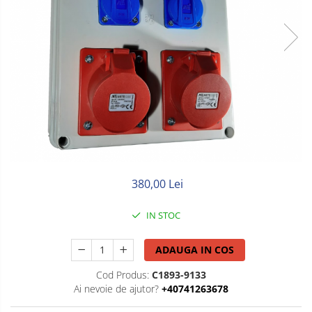
Litat
Neopren
Siliconice
380,00 Lei
IN STOC
ADAUGA IN COS
Cod Produs:
C1893-9133
Ai nevoie de ajutor?
+40741263678