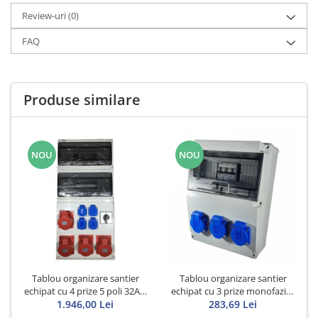
Review-uri
(0)
FAQ
Produse similare
NOU
NOU
Tablou organizare santier
Tablou organizare santier
echipat cu 4 prize 5 poli 32A 4
echipat cu 3 prize monofazice
prize schuko si intrerupator
1.946,00 Lei
schuko 16A
283,69 Lei
general 63A IP44 32 module