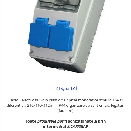
Litat
Neopren
Siliconice
219,63 Lei
Tablou electric XBS din plastic cu 2 prize monofazice schuko 16A si
diferentiala 210x110x112mm IP44 organizare de santier fara legaturi
(fara fire)
Toate
produsele
pot
fi achizitionate
si
prin
intermediul
SICAP
/SEAP