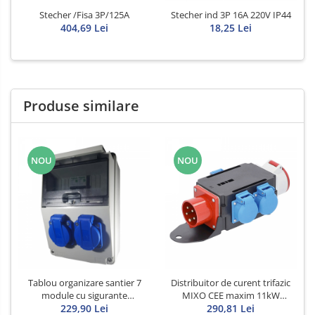
Stecher /Fisa 3P/125A
Stecher ind 3P 16A 220V IP44
404,69 Lei
18,25 Lei
Produse similare
NOU
NOU
Tablou organizare santier 7
Distribuitor de curent trifazic
module cu sigurante
MIXO CEE maxim 11kW
Schneider curba C precablat
229,90 Lei
intrare 5 poli 16A 400V iesire 5
290,81 Lei