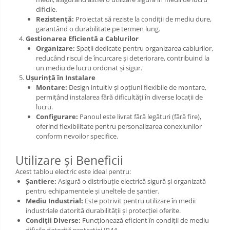
dificile.
Rezistență:
Proiectat să reziste la condiții de mediu dure,
garantând o durabilitate pe termen lung.
Gestionarea Eficientă a Cablurilor
Organizare:
Spații dedicate pentru organizarea cablurilor,
reducând riscul de încurcare și deteriorare, contribuind la
un mediu de lucru ordonat și sigur.
Ușurință în Instalare
Montare:
Design intuitiv și opțiuni flexibile de montare,
permițând instalarea fără dificultăți în diverse locații de
lucru.
Configurare:
Panoul este livrat fără legături (fără fire),
oferind flexibilitate pentru personalizarea conexiunilor
conform nevoilor specifice.
Utilizare și Beneficii
Acest tablou electric este ideal pentru:
Șantiere:
Asigură o distribuție electrică sigură și organizată
pentru echipamentele și uneltele de șantier.
Mediu Industrial:
Este potrivit pentru utilizare în medii
industriale datorită durabilității și protecției oferite.
Condiții Diverse:
Funcționează eficient în condiții de mediu