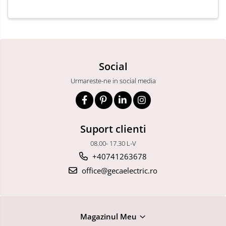
echipat cu 2 prize monofazice
poli 16A 400V si 3 prize
schuko 16A IP54
schuko 230V IP44
Social
Urmareste-ne in social media
Suport clienti
08.00- 17.30 L-V
+40741263678
office@gecaelectric.ro
Magazinul Meu