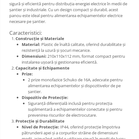
sigură și eficientă pentru distribuția energiei electrice în medii de
șantier și industriale. Cu un design compact și durabil, acest
panou este ideal pentru alimentarea echipamentelor electrice
necesare pe șantier.
Caracteristici:
Construcție și Materiale
Material:
Plastic de înaltă calitate, oferind durabilitate și
rezistență la uzură și șocuri mecanice.
Dimensiuni:
210x110x112 mm, format compact pentru
instalarea ușoară și gestionarea eficientă.
Capacitate și Echipamente
Prize:
2 prize monofazice Schuko de 16A, adecvate pentru
alimentarea echipamentelor și dispozitivelor de pe
șantier.
Dispozitiv de Protecție:
Siguranță diferențială inclusă pentru protecția
suplimentară a echipamentelor conectate și pentru
prevenirea riscurilor de electrocutare.
Protecție și Durabilitate
Nivel de Protecție:
IP44, oferind protecție împotriva
pătrunderii apei și a corpurilor străine de dimensiuni
medii, asigurând astfel o utilizare sigură în medii de lucru