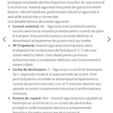
protejeze instalațiile electrice împotriva riscurilor de suprasarcină
și scurtcircuit. Această siguranță face parte din gama Schneider
Electric, oferind fiabilitate, performanță ridicată și siguranță în
aplicațiile industriale și comerciale.
Iată detaliile tehnice ale acestei siguranțe:
Curent nominal
: 6A – Siguranța este proiectată pentru
circuite electrice ce necesită protecție pentru curenți de până
la 6 amperi. Este potrivită pentru circuitele electrice ce
alimentează echipamente de putere mică sau medie.
3P (Tripolară)
: Această siguranță este tripolară, adică
protejează trei conductoare de fază (faza R, S, T) ale unui
sistem electric trifazic. Este ideală pentru protecția
echipamentelor și instalațiilor electrice care funcționează în
sistem trifazic.
Curba de declanșare
: C – Siguranța cu curvă de declanșare
tip C răspunde moderat la suprasarcinile de curent, fiind
potrivită pentru circuitele ce alimentează echipamente cu
curenți de pornire mai mari, cum ar fi motoare electrice sau
aparate ce conțin componente inductive (transformatoare,
motoare).
Putere de rupere
: 6kA – Această siguranță este capabilă să
întrerupă un scurtcircuit cu un curent de până la 6kA,
protejând astfel instalațiile electrice și echipamentele
împotriva daunelor provocate de scurtcircuit.