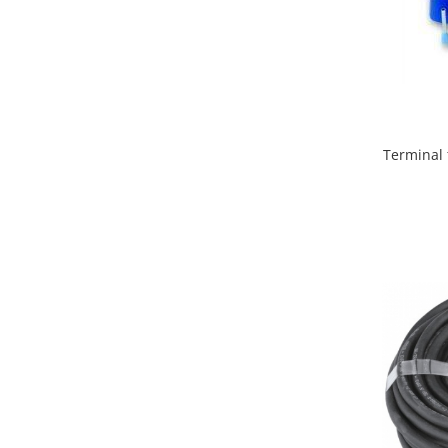
Metalice
Policarbonat
MATERIALE ELECTRICE DIVERSE
Diverse
Scule
Terminal 
Senzori
Ventilatoare