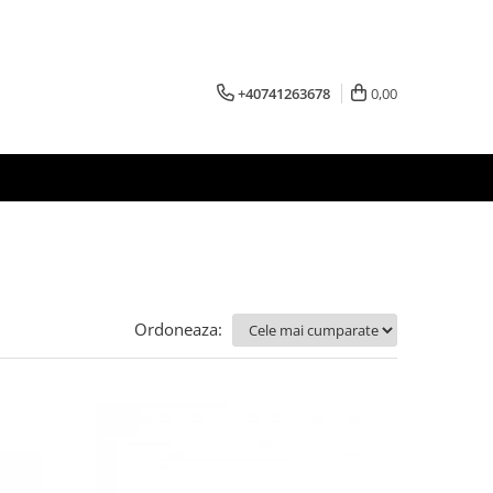
+40741263678
0,00
Ordoneaza: