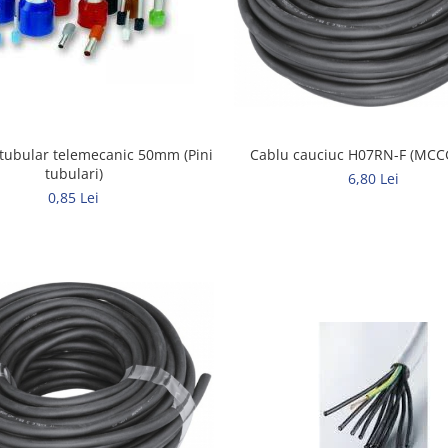
tubular telemecanic 50mm (Pini
tubulari)
6,80 Lei
0,85 Lei