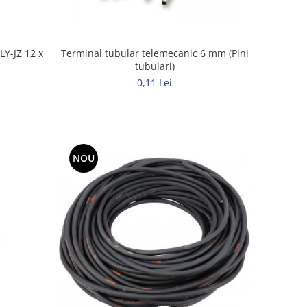
LY-JZ 12 x
Terminal tubular telemecanic 6 mm (Pini
tubulari)
0,11 Lei
NOU