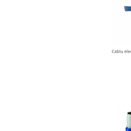
Elemente de comanda si semnalizare
Relee
Separatoare de sarcina
Stabilizatoare
Transformatoare
Cablu ele
SIGURANTE AUTOMATE
MPR
Sigurante automate
CORPURI SI SURSE DE ILUMINAT
Corpuri iluminat exterior
Corpuri iluminat interior
Proiectoare
Surse de iluminat
TABLOURI SI ACCESORII
Tablou organizare santier