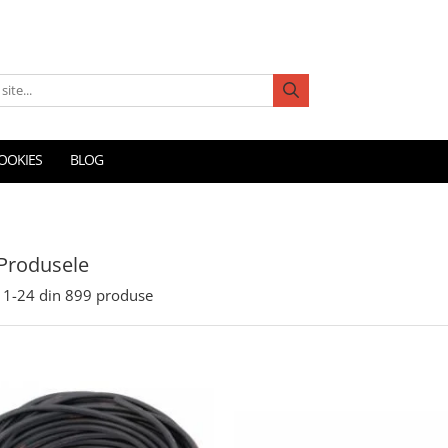
COOKIES
BLOG
Produsele
1-
24
din
899
produse