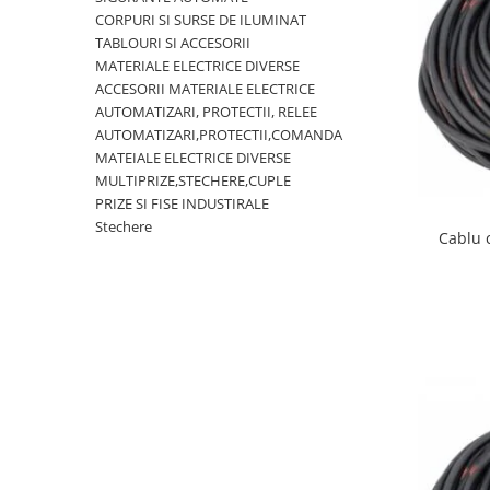
Rigid
CORPURI SI SURSE DE ILUMINAT
Litat
TABLOURI SI ACCESORII
Neopren
MATERIALE ELECTRICE DIVERSE
ACCESORII MATERIALE ELECTRICE
Siliconice
AUTOMATIZARI, PROTECTII, RELEE
PRIZE SI INTRERUPATOARE
AUTOMATIZARI,PROTECTII,COMANDA
Accesorii prize / intrerupatoare
MATEIALE ELECTRICE DIVERSE
MULTIPRIZE,STECHERE,CUPLE
Aparataj Modular
PRIZE SI FISE INDUSTIRALE
Aparente
Stechere
Cablu 
Clasice
ACCESORII INSTALATII ELECTRICE
Canal cablu metalic
Canal cablu PVC
Conectica
Doze
Elemente imbinare
Tuburi flexibile