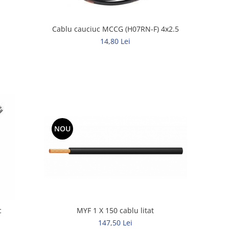
Cablu cauciuc MCCG (H07RN-F) 4x2.5
14,80 Lei
NOU
c
MYF 1 X 150 cablu litat
147,50 Lei