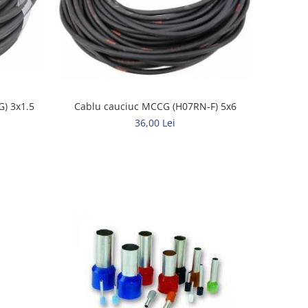
Cablu cauciuc H07RN-F (MCCG) 3x1.5
Cablu cauciuc MCCG (H07RN-F) 5x6
36,00 Lei