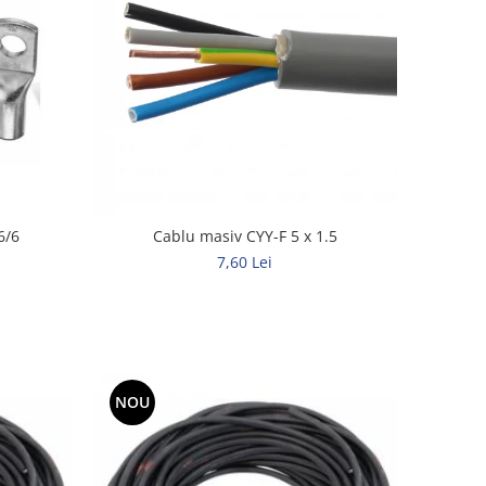
6/6
Cablu masiv CYY-F 5 x 1.5
7,60 Lei
NOU