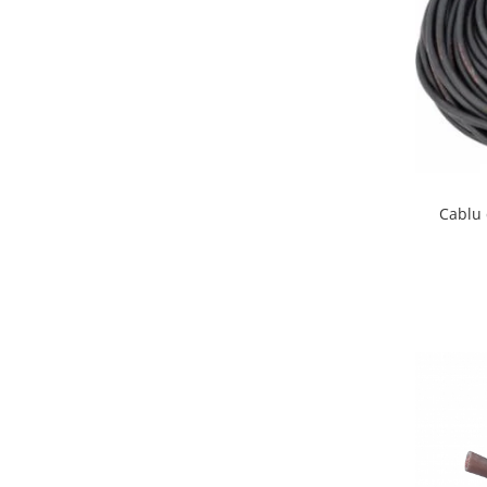
Tuburi rigide
PRELUNGITOARE
Distribuitoare
Prelungitoare
Role prelungitor
MULTIPRIZE, STECHERE, CUPLE
Cablu
Stechere
Cuple
Multiprize
PRIZE SI FISE INDUSTRIALE
Conector
Prize
Stechere ( fise )
AUTOMATIZARI, PROTECTII SI COMANDA
Contactori