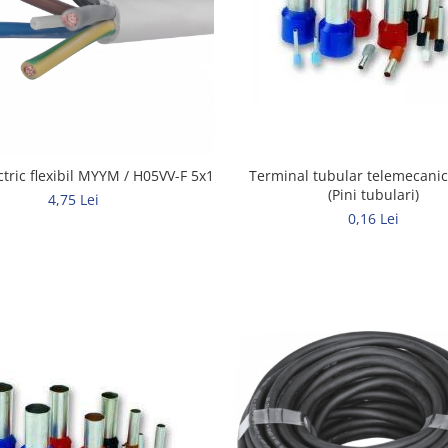
Terminal tubular telemecani
ctric flexibil MYYM / H05VV-F 5x1
(Pini tubulari)
4,75 Lei
0,16 Lei