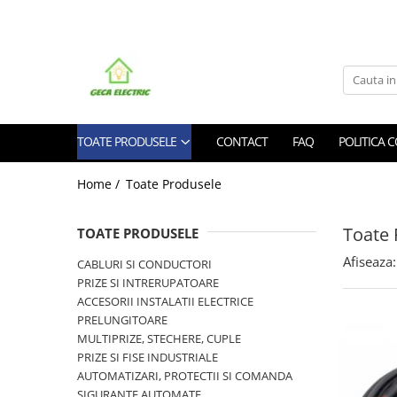
Toate Produsele
CABLURI SI CONDUCTORI
CABLURI
TOATE PRODUSELE
CONTACT
FAQ
POLITICA 
Energie
Flexibile
Home /
Toate Produsele
Siliconice
Date, telecomunicatii si telefonie
Toate 
TOATE PRODUSELE
Alarma , incendii si securitate
Cablaje auto
Afiseaza:
CABLURI SI CONDUCTORI
PRIZE SI INTRERUPATOARE
Cablu solar
ACCESORII INSTALATII ELECTRICE
Coaxiale
PRELUNGITOARE
Neopren
MULTIPRIZE, STECHERE, CUPLE
Rezistente la foc
PRIZE SI FISE INDUSTRIALE
CONDUCTORI
AUTOMATIZARI, PROTECTII SI COMANDA
SIGURANTE AUTOMATE