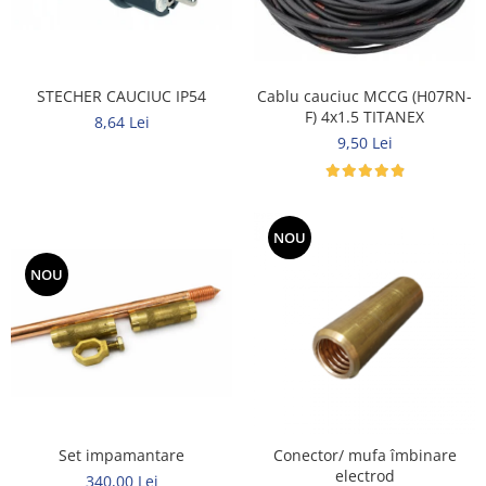
STECHER CAUCIUC IP54
Cablu cauciuc MCCG (H07RN-
F) 4x1.5 TITANEX
8,64 Lei
9,50 Lei
NOU
NOU
Set impamantare
Conector/ mufa îmbinare
electrod
340,00 Lei