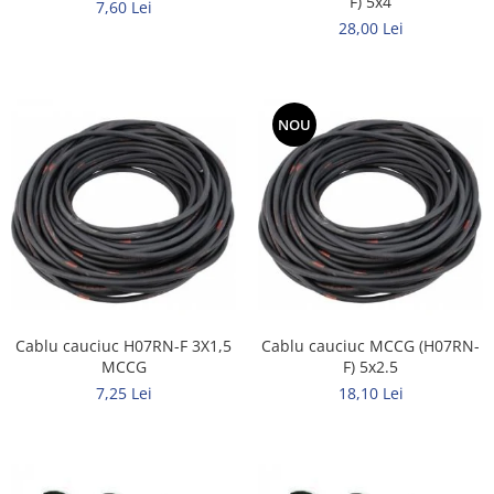
F) 5x4
7,60 Lei
Tuburi rigide
28,00 Lei
PRELUNGITOARE
Distribuitoare
Prelungitoare
NOU
Role prelungitor
MULTIPRIZE, STECHERE, CUPLE
Stechere
Cuple
Multiprize
PRIZE SI FISE INDUSTRIALE
Cablu cauciuc H07RN-F 3X1,5
Cablu cauciuc MCCG (H07RN-
Conector
MCCG
F) 5x2.5
Prize
7,25 Lei
18,10 Lei
Stechere ( fise )
AUTOMATIZARI, PROTECTII SI COMANDA
Contactori