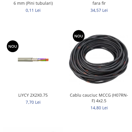
6 mm (Pini tubulari)
fara fir
0,11 Lei
34,57 Lei
NOU
NOU
LiYCY 2X2X0.75
Cablu cauciuc MCCG (H07RN-
F) 4x2.5
7,70 Lei
14,80 Lei