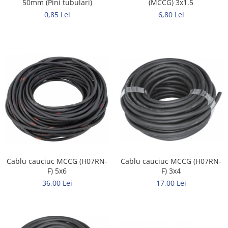
50mm (Pini tubulari)
(MCCG) 3x1.5
Metalice
0,85 Lei
6,80 Lei
Policarbonat
MATERIALE ELECTRICE DIVERSE
Diverse
Scule
Senzori
Ventilatoare
Cablu cauciuc MCCG (H07RN-
Cablu cauciuc MCCG (H07RN-
F) 5x6
F) 3x4
36,00 Lei
17,00 Lei