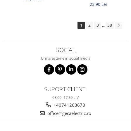
23,90 Lei
1
2
3
38
...
SOCIAL
Urmareste-ne in social media
SUPORT CLIENTI
08.00- 17.30 L-V
+40741263678
office@gecaelectric.ro