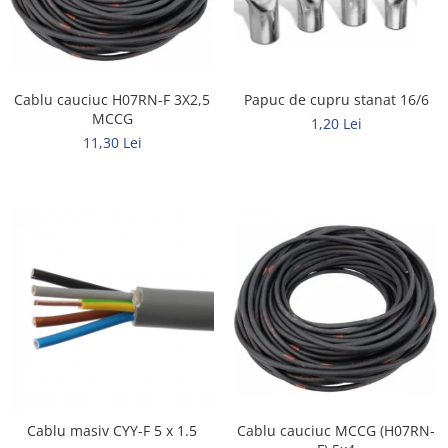
Rigid
Litat
Neopren
Siliconice
Cablu cauciuc H07RN-F 3X2,5
Papuc de cupru stanat 16/6
PRIZE SI INTRERUPATOARE
MCCG
1,20 Lei
Accesorii prize / intrerupatoare
11,30 Lei
Aparataj Modular
Aparente
Clasice
ACCESORII INSTALATII ELECTRICE
Canal cablu metalic
Canal cablu PVC
Conectica
Doze
Elemente imbinare
Cablu masiv CYY-F 5 x 1.5
Cablu cauciuc MCCG (H07RN-
Tuburi flexibile