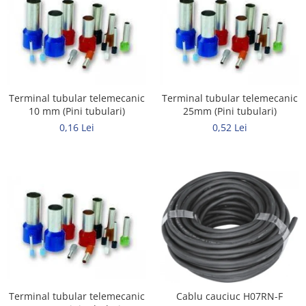
Elemente de comanda si semnalizare
Relee
Separatoare de sarcina
Stabilizatoare
Terminal tubular telemecanic
Terminal tubular telemecanic
Transformatoare
10 mm (Pini tubulari)
25mm (Pini tubulari)
SIGURANTE AUTOMATE
0,16 Lei
0,52 Lei
MPR
Sigurante automate
CORPURI SI SURSE DE ILUMINAT
Corpuri iluminat exterior
Corpuri iluminat interior
Proiectoare
Surse de iluminat
TABLOURI SI ACCESORII
Terminal tubular telemecanic
Cablu cauciuc H07RN-F
Tablou organizare santier