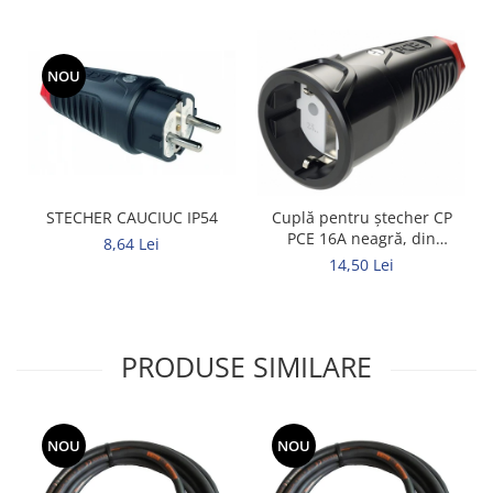
NOU
STECHER CAUCIUC IP54
Cuplă pentru ștecher CP
PCE 16A neagră, din
8,64 Lei
cauciuc
14,50 Lei
PRODUSE SIMILARE
NOU
NOU