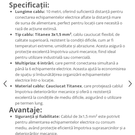
Specificații:
Lungime cablu:
10 metri, oferind suficientă distanță pentru
conectarea echipamentelor electrice aflate la distanță mare
de sursa de alimentare, perfect pentru locații care necesită o
rază de acțiune extinsă.
Tip cablu:
Titanex 3x1,5 mm²
, cablu cauciucat flexibil, de
calitate superioară, rezistent la condiții dificile, cum ar fi
temperaturi extreme, umiditate și abraziune. Acesta asigură o
protecție excelentă împotriva uzurii mecanice, fiind ideal
pentru utilizare industrială sau comercială.
Multipriza:
6 intrări
, care permit conectarea simultană a
până la 6 echipamente electrice. Aceasta ajută la economisirea
de spațiu și îmbunătățirea organizării echipamentelor
electrice într-o locație.
Material cablu:
Cauciucat Titanex
, care protejează cablul
împotriva deteriorărilor mecanice și oferă o rezistență
excelentă la condițiile de mediu dificile, asigurând o utilizare
pe termen lung.
Avantaje:
Siguranță și fiabilitate:
Cablul de 3x1,5 mm² este potrivit
pentru alimentarea echipamentelor electrice cu consum
mediu, având protecție eficientă împotriva suprasarcinilor și a
deteriorărilor mecanice.