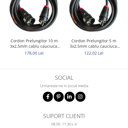
Cordon Prelungitor 10 m
Cordon Prelungitor 5 m
3x2,5mm cablu cauciucat
3x2,5mm cablu cauciucat
Titanex
Titanex
178,00 Lei
122,02 Lei
SOCIAL
Urmareste-ne in social media
SUPORT CLIENTI
08.00- 17.30 L-V