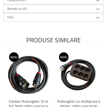
Caracteristici
Review-uri
(0)
FAQ
PRODUSE SIMILARE
NOU
NOU
Cordon Prelungitor 10 m
Prelungitor cu multipriza 6
3x2,5mm cablu cauciucat
intrari, cablu cauciucat