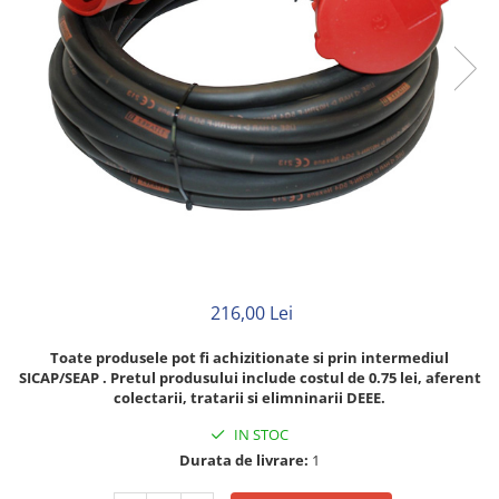
Neopren
Siliconice
216,00 Lei
Toate produsele pot fi achizitionate si prin intermediul
SICAP/SEAP . Pretul produsului include costul de 0.75 lei, aferent
colectarii, tratarii si elimninarii DEEE.
IN STOC
Durata de livrare:
1