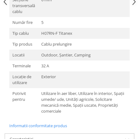
transversală
cablu
Număr fire
5
Tip cablu
H07RN-F Titanex
Tip produs
Cablu prelungire
Locatii
Outdoor, Şantier, Camping
Terminale
32 A
Locație de
Exterior
utilizare
Potrivit
Utilizare în aer liber, Utilizare în interior, Spații
pentru
umede/ ude, Unități agricole, Solicitare
mecanică medie, Spații uscate, Proprietăți
comerciale
Informatii conformitate produs