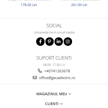
Titanex
Titanex 10m 3x2,5mm
178,00 Lei
261,00 Lei
SOCIAL
Urmareste-ne in social media
SUPORT CLIENTI
08.00- 17.30 L-V
+40741263678
office@gecaelectric.ro
MAGAZINUL MEU
CLIENTI