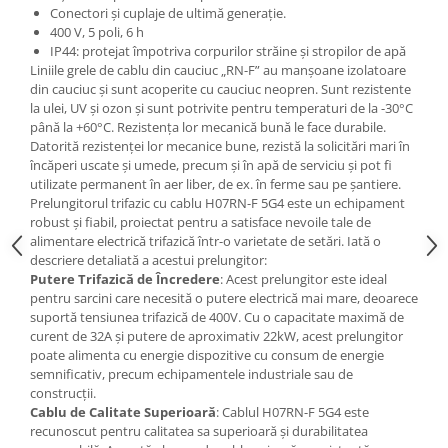
Conectori și cuplaje de ultimă generație.
400 V, 5 poli, 6 h
IP44: protejat împotriva corpurilor străine și stropilor de apă
Liniile grele de cablu din cauciuc „RN-F” au manșoane izolatoare
din cauciuc și sunt acoperite cu cauciuc neopren. Sunt rezistente
la ulei, UV și ozon și sunt potrivite pentru temperaturi de la -30°C
până la +60°C. Rezistența lor mecanică bună le face durabile.
Datorită rezistenței lor mecanice bune, rezistă la solicitări mari în
încăperi uscate și umede, precum și în apă de serviciu și pot fi
utilizate permanent în aer liber, de ex. în ferme sau pe șantiere.
Prelungitorul trifazic cu cablu H07RN-F 5G4 este un echipament
robust și fiabil, proiectat pentru a satisface nevoile tale de
alimentare electrică trifazică într-o varietate de setări. Iată o
descriere detaliată a acestui prelungitor:
Putere Trifazică de Încredere
: Acest prelungitor este ideal
pentru sarcini care necesită o putere electrică mai mare, deoarece
suportă tensiunea trifazică de 400V. Cu o capacitate maximă de
curent de 32A și putere de aproximativ 22kW, acest prelungitor
poate alimenta cu energie dispozitive cu consum de energie
semnificativ, precum echipamentele industriale sau de
construcții.
Cablu de Calitate Superioară
: Cablul H07RN-F 5G4 este
recunoscut pentru calitatea sa superioară și durabilitatea