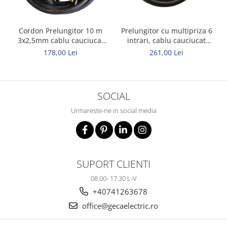
Cordon Prelungitor 10 m
Prelungitor cu multipriza 6
3x2,5mm cablu cauciucat
intrari, cablu cauciucat
Titanex
Titanex 10m 3x2,5mm
178,00 Lei
261,00 Lei
SOCIAL
Urmareste-ne in social media
SUPORT CLIENTI
08.00- 17.30 L-V
+40741263678
office@gecaelectric.ro