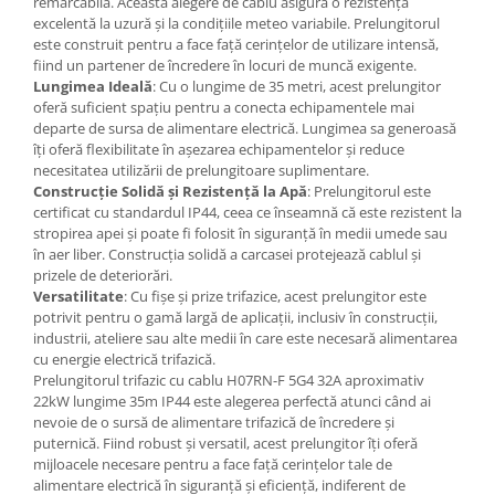
remarcabilă. Această alegere de cablu asigură o rezistență
excelentă la uzură și la condițiile meteo variabile. Prelungitorul
este construit pentru a face față cerințelor de utilizare intensă,
fiind un partener de încredere în locuri de muncă exigente.
Lungimea Ideală
: Cu o lungime de 35 metri, acest prelungitor
oferă suficient spațiu pentru a conecta echipamentele mai
departe de sursa de alimentare electrică. Lungimea sa generoasă
îți oferă flexibilitate în așezarea echipamentelor și reduce
necesitatea utilizării de prelungitoare suplimentare.
Construcție Solidă și Rezistență la Apă
: Prelungitorul este
certificat cu standardul IP44, ceea ce înseamnă că este rezistent la
stropirea apei și poate fi folosit în siguranță în medii umede sau
în aer liber. Construcția solidă a carcasei protejează cablul și
prizele de deteriorări.
Versatilitate
: Cu fișe și prize trifazice, acest prelungitor este
potrivit pentru o gamă largă de aplicații, inclusiv în construcții,
industrii, ateliere sau alte medii în care este necesară alimentarea
cu energie electrică trifazică.
Prelungitorul trifazic cu cablu H07RN-F 5G4 32A aproximativ
22kW lungime 35m IP44 este alegerea perfectă atunci când ai
nevoie de o sursă de alimentare trifazică de încredere și
puternică. Fiind robust și versatil, acest prelungitor îți oferă
mijloacele necesare pentru a face față cerințelor tale de
alimentare electrică în siguranță și eficiență, indiferent de