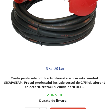
Neopren
Siliconice
973,08 Lei
Toate produsele pot fi achizitionate si prin intermediul
SICAP/SEAP . Pretul produsului include costul de 0.75 lei, aferent
colectarii, tratarii si elimninarii DEEE.
IN STOC
Durata de livrare:
1