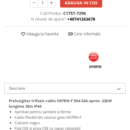
ADAUGA IN COS
Cod Produs:
C1757-7296
Ai nevoie de ajutor?
+40741263678
Adauga la Favorite
Cere informatii
OFERTE!
Descriere
Prelungitor trifazic cablu H07RN-F 5G4 32A aprox. 22kW
lungime 35m IP44
Aprobat pentru șantiere și ferme
Cablu flexibil din cauciuc greu H07RN-F
Culoare: negru
Fișă CEE si priza CEE cu capac rabatabil