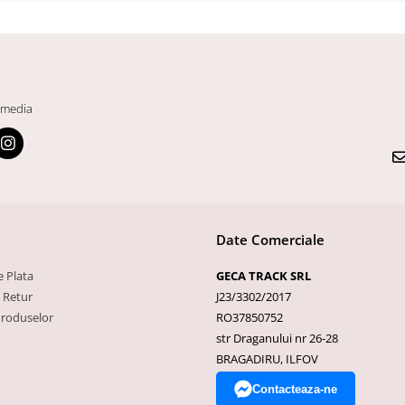
 media
Date Comerciale
 Plata
GECA TRACK SRL
e Retur
J23/3302/2017
Produselor
RO37850752
str Draganului nr 26-28
BRAGADIRU, ILFOV
Contacteaza-ne