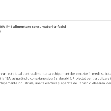
6A IP44 alimentare consumatori trifazici
i
etri
, este ideal pentru alimentarea echipamentelor electrice în medii solicita
ă la
16A
, asigurând o conexiune sigură și durabilă. Proiectat pentru utilizare în
echipamente industriale, unelte electrice și aparate de uz casnic. Alegerea idea