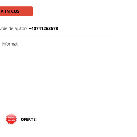
A IN COS
voie de ajutor?
+40741263678
informatii
OFERTE!