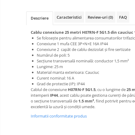
Distribuitoare
Prelungitoare
Caracteristici
Review-uri
(0)
FAQ
Descriere
Role prelungitor
Cablu conexiune 25 metri H07RN-F 5G1.5 din cauciuc 1
Stechere
Se folosește pentru alimentarea consumatorilor trifazic
Cuple
Conexiune 1 mufa CEE 3P+N+E 16A IP44
Conexiune 2 capăt de cablu dezizolat şi fire sertizate
Multiprize
Numărul de poli: 5
Secțiune transversală nominală: conductor 1,5 mm²
Conector
Lungime: 25 m
Prize
Material manta exterioara: Cauciuc
Curent nominal: 16 A
Stechere ( fise )
Grad de protectie (IP): IP44
Cablul de conexiune
H07RN-F 5G1.5
, cu o lungime de
25 m
Contactori
intemperii
IP44
, acest cablu poate gestiona curenți de pân
Elemente de comanda si semnalizare
o secțiune transversală de
1.5 mm²
, fiind potrivit pentru 
excelentă la uzură și condiții umede.
Relee
Informatii conformitate produs
Separatoare de sarcina
Stabilizatoare