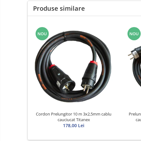
Transformatoare
Produse similare
MPR
Sigurante automate
Corpuri iluminat exterior
NOU
NOU
Corpuri iluminat interior
Proiectoare
Surse de iluminat
Tablou organizare santier
Metalice
Policarbonat
Diverse
Scule
Cordon Prelungitor 10 m 3x2,5mm cablu
Prelung
Senzori
cauciucat Titanex
ca
178,00 Lei
Ventilatoare