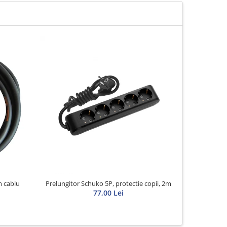
NOU
 cablu
Prelungitor Schuko 5P, protectie copii, 2m
Prelungit
77,00 Lei