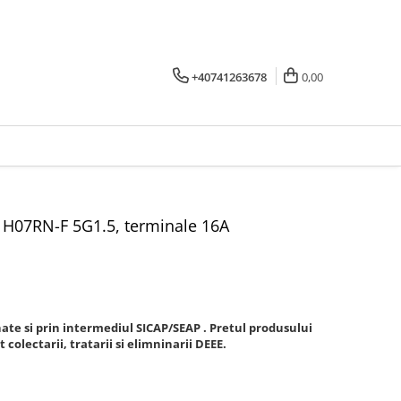
+40741263678
0,00
m, H07RN-F 5G1.5, terminale 16A
nate si prin intermediul SICAP/SEAP . Pretul produsului
t colectarii, tratarii si elimninarii DEEE.