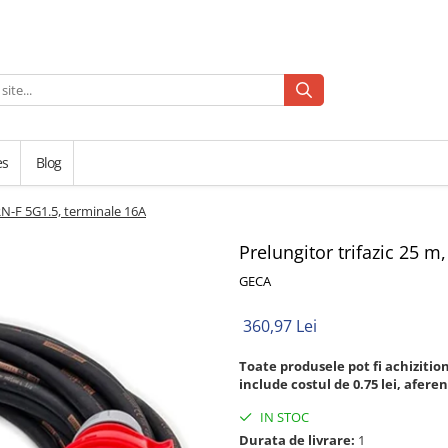
es
Blog
RN-F 5G1.5, terminale 16A
Prelungitor trifazic 25 
GECA
360,97 Lei
Toate produsele pot fi achizitio
include costul de 0.75 lei, aferen
IN STOC
Durata de livrare:
1