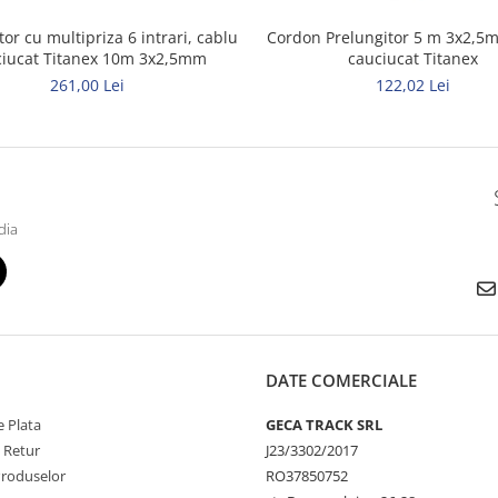
tor cu multipriza 6 intrari, cablu
Cordon Prelungitor 5 m 3x2,5
ciucat Titanex 10m 3x2,5mm
cauciucat Titanex
261,00 Lei
122,02 Lei
dia
DATE COMERCIALE
 Plata
GECA TRACK SRL
e Retur
J23/3302/2017
Produselor
RO37850752