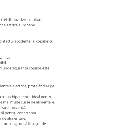
trei dispozitive simultan)
or electrice europene
ntactul accidental al copiilor cu
zilnică
ibil
ri unde siguranța copiilor este
entele electrice, protejându-i pe
 trei echipamente, ideal pentru
are mai multe surse de alimentare.
lizare frecventă.
ntă pentru conectarea
a de alimentare.
st prelungitor să fie ușor de