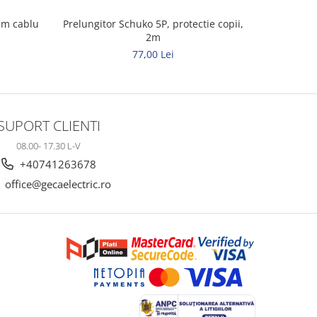
mm cablu
Prelungitor Schuko 5P, protectie copii,
Prelungit
2m
77,00 Lei
SUPORT CLIENTI
08.00- 17.30 L-V
+40741263678
office@gecaelectric.ro