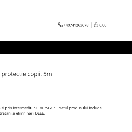
+40741263678
0,00
 protectie copii, 5m
e si prin intermediul SICAP/SEAP . Pretul produsului include
 tratarii si elimninarii DEEE.