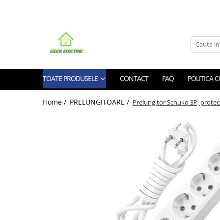
Toate Produsele
CABLURI SI CONDUCTORI
CABLURI
TOATE PRODUSELE
CONTACT
FAQ
POLITICA 
Energie
Flexibile
Home /
PRELUNGITOARE /
Prelungitor Schuko 3P, protect
Siliconice
Date, telecomunicatii si telefonie
Alarma , incendii si securitate
Cablaje auto
Cablu solar
Coaxiale
Neopren
Rezistente la foc
CONDUCTORI