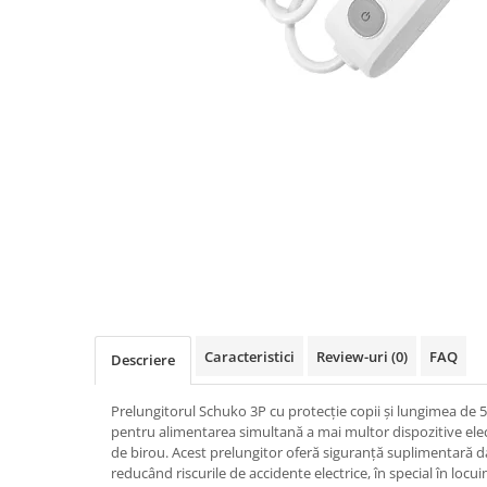
Rigid
Litat
Neopren
Siliconice
PRIZE SI INTRERUPATOARE
Accesorii prize / intrerupatoare
Aparataj Modular
Aparente
Clasice
ACCESORII INSTALATII ELECTRICE
Canal cablu metalic
Canal cablu PVC
Caracteristici
Review-uri
(0)
FAQ
Descriere
Conectica
Prelungitorul Schuko 3P cu protecție copii și lungimea de 5 
Doze
pentru alimentarea simultană a mai multor dispozitive elec
Elemente imbinare
de birou. Acest prelungitor oferă siguranță suplimentară da
reducând riscurile de accidente electrice, în special în locu
Tuburi flexibile