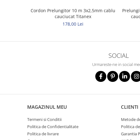
Metalice
Cordon Prelungitor 10 m 3x2,5mm cablu
Prelungi
cauciucat Titanex
cau
Policarbonat
178,00 Lei
MATERIALE ELECTRICE DIVERSE
Diverse
Scule
SOCIAL
Senzori
Ventilatoare
Urmareste-ne in social me
MAGAZINUL MEU
CLIENTI
Termeni si Conditii
Metode de
Politica de Confidentialitate
Politica d
Politica de livrare
Garantia 