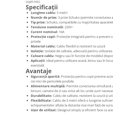
copii mici.
Specificații
Tuburi rigide
Lungime cablu:
5 metri
PRELUNGITOARE
Număr de prize:
3 prize Schuko (permite conectarea a 
Distribuitoare
Tip prize:
Schuko, compatibile cu majoritatea aparatel
Tensiune nominală:
220V~
Prelungitoare
Curent nominal:
16A
Role prelungitor
Protecție copii:
Protecție integrată pentru a preveni co
prizele
MULTIPRIZE, STECHERE, CUPLE
Material cablu:
Cablu flexibil și rezistent la uzură
Stechere
Izolație:
Izolație de calitate, adecvată pentru utilizarea 
Culoare cablu:
Negru sau în funcție de modelul dispon
Cuple
Aplicații:
Ideal pentru utilizare acasă, birou sau în locu
esențială
Multiprize
Avantaje
PRIZE SI FISE INDUSTRIALE
Siguranță sporită:
Protecția pentru copii previne accid
Conector
cei mici de pericolele posibile.
Alimentare multiplă:
Permite conectarea simultană a
Prize
birouri, camere de zi sau orice alt loc unde sunt neces
Durabilitate:
Cablu de calitate, rezistent la uzură și uti
Stechere ( fise )
Flexibilitate:
Cablu de 5 metri oferă o lungime suficie
AUTOMATIZARI, PROTECTII SI COMANDA
echipamentelor aflate la distanțe mai mari față de surs
Ușor de utilizat:
Designul simplu și eficient face ca ace
Contactori