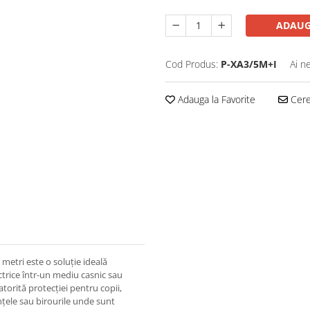
ADAUG
Cod Produs:
P-XA3/5M+I
Ai n
Adauga la Favorite
Cere 
metri este o soluție ideală
trice într-un mediu casnic sau
torită protecției pentru copii,
ințele sau birourile unde sunt