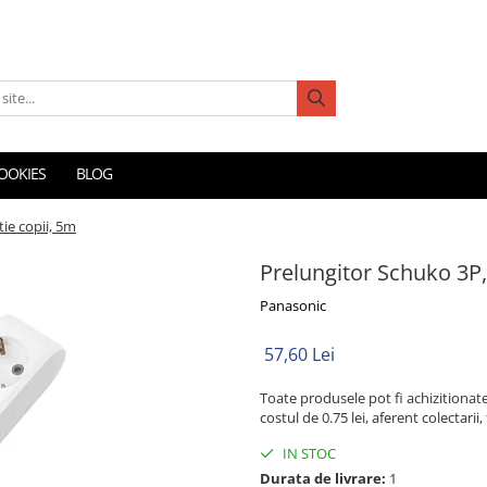
COOKIES
BLOG
ie copii, 5m
Prelungitor Schuko 3P,
Panasonic
57,60 Lei
Toate produsele pot fi achizitionat
costul de 0.75 lei, aferent colectarii,
IN STOC
Durata de livrare:
1