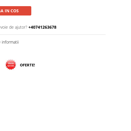
A IN COS
evoie de ajutor?
+40741263678
informatii
OFERTE!