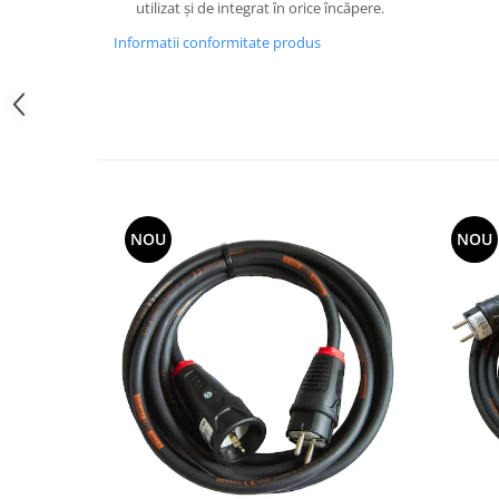
utilizat și de integrat în orice încăpere.
Elemente de comanda si semnalizare
Informatii conformitate produs
Relee
Separatoare de sarcina
Stabilizatoare
Transformatoare
SIGURANTE AUTOMATE
MPR
NOU
NOU
Sigurante automate
CORPURI SI SURSE DE ILUMINAT
Corpuri iluminat exterior
Corpuri iluminat interior
Proiectoare
Surse de iluminat
TABLOURI SI ACCESORII
Tablou organizare santier