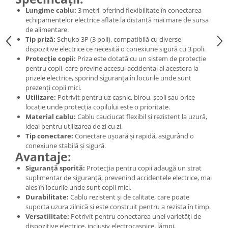
Lungime cablu:
3 metri, oferind flexibilitate în conectarea
echipamentelor electrice aflate la distanță mai mare de sursa
de alimentare.
Tip priză:
Schuko 3P (3 poli), compatibilă cu diverse
dispozitive electrice ce necesită o conexiune sigură cu 3 poli.
Protecție copii:
Priza este dotată cu un sistem de protecție
pentru copii, care previne accesul accidental al acestora la
prizele electrice, sporind siguranța în locurile unde sunt
prezenți copii mici.
Utilizare:
Potrivit pentru uz casnic, birou, școli sau orice
locație unde protecția copilului este o prioritate.
Material cablu:
Cablu cauciucat flexibil și rezistent la uzură,
ideal pentru utilizarea de zi cu zi.
Tip conectare:
Conectare ușoară și rapidă, asigurând o
conexiune stabilă și sigură.
Avantaje:
Siguranță sporită:
Protecția pentru copii adaugă un strat
suplimentar de siguranță, prevenind accidentele electrice, mai
ales în locurile unde sunt copii mici.
Durabilitate:
Cablu rezistent și de calitate, care poate
suporta uzura zilnică și este construit pentru a rezista în timp.
Versatilitate:
Potrivit pentru conectarea unei varietăți de
dispozitive electrice, inclusiv electrocasnice, lămpi,