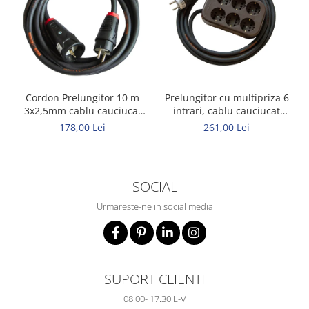
Cordon Prelungitor 10 m
Prelungitor cu multipriza 6
3x2,5mm cablu cauciucat
intrari, cablu cauciucat
Titanex
Titanex 10m 3x2,5mm
178,00 Lei
261,00 Lei
SOCIAL
Urmareste-ne in social media
SUPORT CLIENTI
08.00- 17.30 L-V