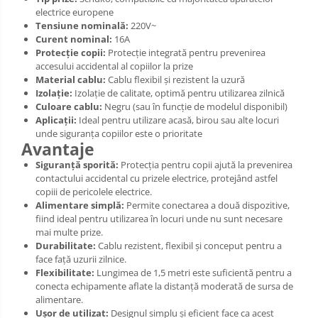
electrice europene
Tensiune nominală:
220V~
Curent nominal:
16A
Protecție copii:
Protecție integrată pentru prevenirea
accesului accidental al copiilor la prize
Material cablu:
Cablu flexibil și rezistent la uzură
Izolație:
Izolație de calitate, optimă pentru utilizarea zilnică
Culoare cablu:
Negru (sau în funcție de modelul disponibil)
Aplicații:
Ideal pentru utilizare acasă, birou sau alte locuri
unde siguranța copiilor este o prioritate
Avantaje
Siguranță sporită:
Protecția pentru copii ajută la prevenirea
contactului accidental cu prizele electrice, protejând astfel
copiii de pericolele electrice.
Alimentare simplă:
Permite conectarea a două dispozitive,
fiind ideal pentru utilizarea în locuri unde nu sunt necesare
mai multe prize.
Durabilitate:
Cablu rezistent, flexibil și conceput pentru a
face față uzurii zilnice.
Flexibilitate:
Lungimea de 1,5 metri este suficientă pentru a
conecta echipamente aflate la distanță moderată de sursa de
alimentare.
Ușor de utilizat:
Designul simplu și eficient face ca acest