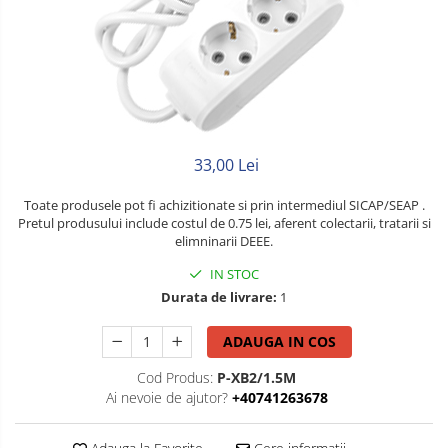
Litat
Neopren
Siliconice
33,00 Lei
Toate produsele pot fi achizitionate si prin intermediul SICAP/SEAP .
Pretul produsului include costul de 0.75 lei, aferent colectarii, tratarii si
elimninarii DEEE.
IN STOC
Durata de livrare:
1
ADAUGA IN COS
Cod Produs:
P-XB2/1.5M
Ai nevoie de ajutor?
+40741263678