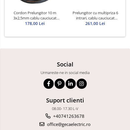
Cordon Prelungitor 10 m
Prelungitor cu multipriza 6
3x2,5mm cablu cauciucat
intrari, cablu cauciucat
178,00 Lei
Titanex
Titanex 10m 3x2,5mm
261,00 Lei
Social
Urmareste-ne in social media
Suport clienti
08.00- 17.30 L-V
+40741263678
office@gecaelectric.ro