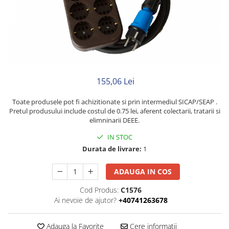
Neopren
Siliconice
155,06 Lei
Toate produsele pot fi achizitionate si prin intermediul SICAP/SEAP .
Pretul produsului include costul de 0.75 lei, aferent colectarii, tratarii si
elimninarii DEEE.
IN STOC
Durata de livrare:
1
ADAUGA IN COS
Cod Produs:
C1576
Ai nevoie de ajutor?
+40741263678
Adauga la Favorite
Cere informatii