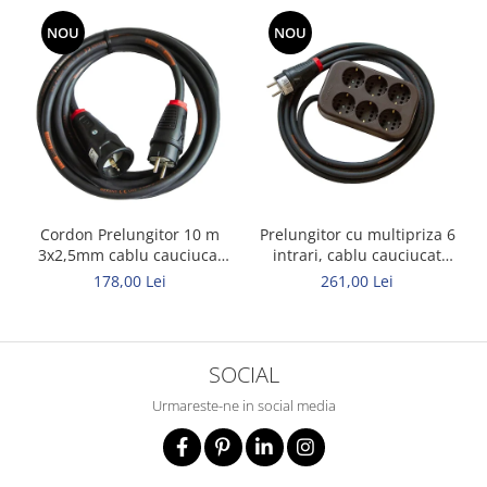
NOU
NOU
Cordon Prelungitor 10 m
Prelungitor cu multipriza 6
3x2,5mm cablu cauciucat
intrari, cablu cauciucat
Titanex
Titanex 10m 3x2,5mm
178,00 Lei
261,00 Lei
SOCIAL
Urmareste-ne in social media