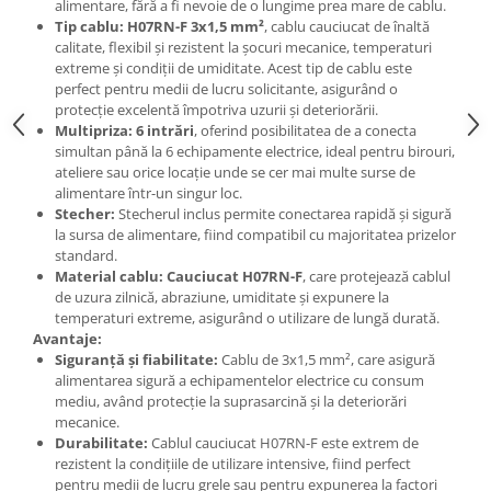
alimentare, fără a fi nevoie de o lungime prea mare de cablu.
Tip cablu:
H07RN-F 3x1,5 mm²
, cablu cauciucat de înaltă
calitate, flexibil și rezistent la șocuri mecanice, temperaturi
extreme și condiții de umiditate. Acest tip de cablu este
perfect pentru medii de lucru solicitante, asigurând o
protecție excelentă împotriva uzurii și deteriorării.
Multipriza:
6 intrări
, oferind posibilitatea de a conecta
simultan până la 6 echipamente electrice, ideal pentru birouri,
ateliere sau orice locație unde se cer mai multe surse de
alimentare într-un singur loc.
Stecher:
Stecherul inclus permite conectarea rapidă și sigură
la sursa de alimentare, fiind compatibil cu majoritatea prizelor
standard.
Material cablu:
Cauciucat H07RN-F
, care protejează cablul
de uzura zilnică, abraziune, umiditate și expunere la
temperaturi extreme, asigurând o utilizare de lungă durată.
Avantaje:
Siguranță și fiabilitate:
Cablu de 3x1,5 mm², care asigură
alimentarea sigură a echipamentelor electrice cu consum
mediu, având protecție la suprasarcină și la deteriorări
mecanice.
Durabilitate:
Cablul cauciucat H07RN-F este extrem de
rezistent la condițiile de utilizare intensive, fiind perfect
pentru medii de lucru grele sau pentru expunerea la factori