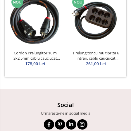
NOU
NOU
Cordon Prelungitor 10 m
Prelungitor cu multipriza 6
3x2,5mm cablu cauciucat
intrari, cablu cauciucat
178,00 Lei
Titanex
Titanex 10m 3x2,5mm
261,00 Lei
Social
Urmareste-ne in social media