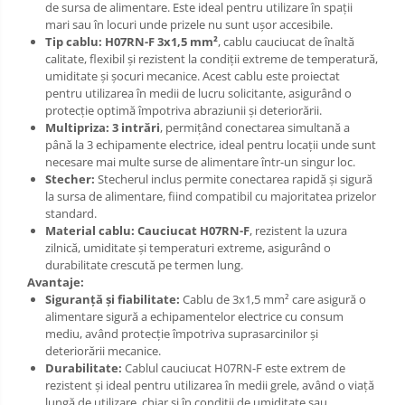
de sursa de alimentare. Este ideal pentru utilizare în spații
mari sau în locuri unde prizele nu sunt ușor accesibile.
Tip cablu:
H07RN-F 3x1,5 mm²
, cablu cauciucat de înaltă
calitate, flexibil și rezistent la condiții extreme de temperatură,
umiditate și șocuri mecanice. Acest cablu este proiectat
pentru utilizarea în medii de lucru solicitante, asigurând o
protecție optimă împotriva abraziunii și deteriorării.
Multipriza:
3 intrări
, permițând conectarea simultană a
până la 3 echipamente electrice, ideal pentru locații unde sunt
necesare mai multe surse de alimentare într-un singur loc.
Stecher:
Stecherul inclus permite conectarea rapidă și sigură
la sursa de alimentare, fiind compatibil cu majoritatea prizelor
standard.
Material cablu:
Cauciucat H07RN-F
, rezistent la uzura
zilnică, umiditate și temperaturi extreme, asigurând o
durabilitate crescută pe termen lung.
Avantaje:
Siguranță și fiabilitate:
Cablu de 3x1,5 mm² care asigură o
alimentare sigură a echipamentelor electrice cu consum
mediu, având protecție împotriva suprasarcinilor și
deteriorării mecanice.
Durabilitate:
Cablul cauciucat H07RN-F este extrem de
rezistent și ideal pentru utilizarea în medii grele, având o viață
lungă de utilizare, chiar și în condiții de umiditate sau