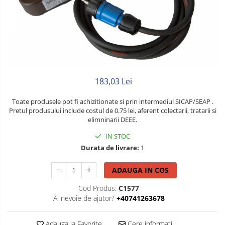
Litat
Neopren
Siliconice
183,03 Lei
Toate produsele pot fi achizitionate si prin intermediul SICAP/SEAP .
Pretul produsului include costul de 0.75 lei, aferent colectarii, tratarii si
elimninarii DEEE.
IN STOC
Durata de livrare:
1
ADAUGA IN COS
Cod Produs:
C1577
Ai nevoie de ajutor?
+40741263678
Adauga la Favorite
Cere informatii