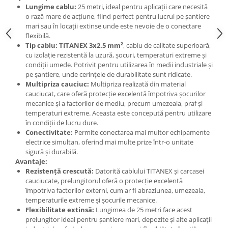
Lungime cablu:
25 metri, ideal pentru aplicații care necesită
o rază mare de acțiune, fiind perfect pentru lucrul pe șantiere
mari sau în locații extinse unde este nevoie de o conectare
flexibilă.
Tip cablu:
TITANEX 3x2.5 mm²
, cablu de calitate superioară,
cu izolație rezistentă la uzură, șocuri, temperaturi extreme și
condiții umede. Potrivit pentru utilizarea în medii industriale și
pe șantiere, unde cerințele de durabilitate sunt ridicate.
Multipriza cauciuc:
Multipriza realizată din material
cauciucat, care oferă protecție excelentă împotriva șocurilor
mecanice și a factorilor de mediu, precum umezeala, praf și
temperaturi extreme. Aceasta este concepută pentru utilizare
în condiții de lucru dure.
Conectivitate:
Permite conectarea mai multor echipamente
electrice simultan, oferind mai multe prize într-o unitate
sigură și durabilă.
Avantaje:
Rezistență crescută:
Datorită cablului TITANEX și carcasei
cauciucate, prelungitorul oferă o protecție excelentă
împotriva factorilor externi, cum ar fi abraziunea, umezeala,
temperaturile extreme și șocurile mecanice.
Flexibilitate extinsă:
Lungimea de 25 metri face acest
prelungitor ideal pentru șantiere mari, depozite și alte aplicații