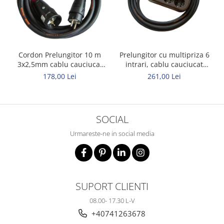
Cordon Prelungitor 10 m
Prelungitor cu multipriza 6
3x2,5mm cablu cauciucat
intrari, cablu cauciucat
Titanex
Titanex 10m 3x2,5mm
178,00 Lei
261,00 Lei
SOCIAL
Urmareste-ne in social media
SUPORT CLIENTI
08.00- 17.30 L-V
+40741263678