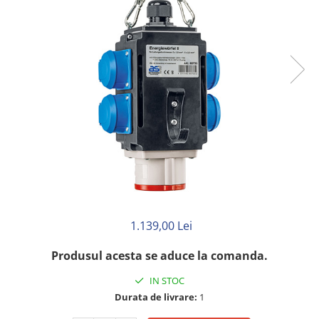
Rigid
Litat
Neopren
Siliconice
PRIZE SI INTRERUPATOARE
Accesorii prize / intrerupatoare
Aparataj Modular
Aparente
Clasice
ACCESORII INSTALATII ELECTRICE
Canal cablu metalic
1.139,00 Lei
Canal cablu PVC
Conectica
Produsul acesta se aduce la comanda.
Doze
IN STOC
Elemente imbinare
Durata de livrare:
1
Tuburi flexibile