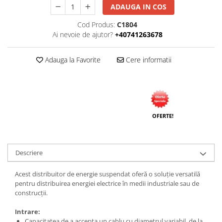
ADAUGA IN COS
Tuburi rigide
Cod Produs:
C1804
PRELUNGITOARE
Ai nevoie de ajutor?
+40741263678
Distribuitoare
Prelungitoare
Adauga la Favorite
Cere informatii
Role prelungitor
MULTIPRIZE, STECHERE, CUPLE
Stechere
Cuple
OFERTE!
Multiprize
PRIZE SI FISE INDUSTRIALE
Descriere
Conector
Prize
Acest distribuitor de energie suspendat oferă o soluție versatilă
pentru distribuirea energiei electrice în medii industriale sau de
Stechere ( fise )
construcții.
AUTOMATIZARI, PROTECTII SI COMANDA
Intrare:
Contactori
Capacitatea de a accepta un cablu cu diametrul variabil, de la