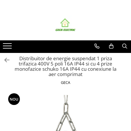
Toate Produsele
CABLURI SI CONDUCTORI
CABLURI
Energie
Flexibile
Distribuitor de energie suspendat 1 priza
trifazica 400V 5 poli 16A IP44 si cu 4 prize
Siliconice
monofazice schuko 16A IP44 cu conexiune la
Date, telecomunicatii si telefonie
aer comprimat
Alarma , incendii si securitate
GECA
Cablaje auto
Cablu solar
NOU
Coaxiale
Neopren
Rezistente la foc
CONDUCTORI