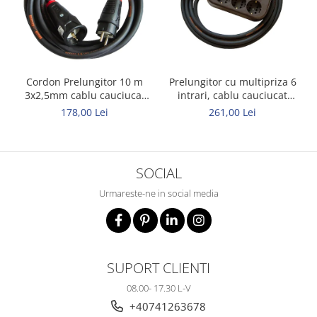
Cordon Prelungitor 10 m
Prelungitor cu multipriza 6
3x2,5mm cablu cauciucat
intrari, cablu cauciucat
Titanex
Titanex 10m 3x2,5mm
178,00 Lei
261,00 Lei
SOCIAL
Urmareste-ne in social media
SUPORT CLIENTI
08.00- 17.30 L-V
+40741263678