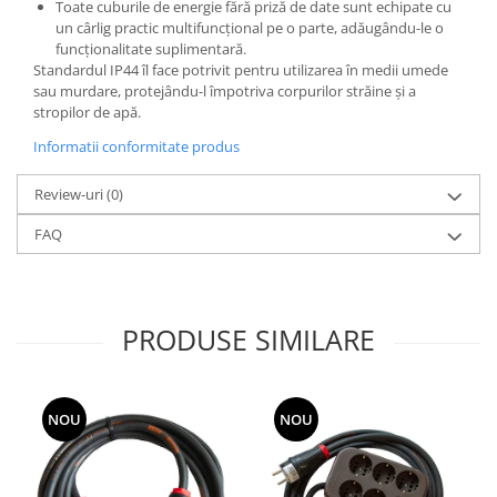
Toate cuburile de energie fără priză de date sunt echipate cu
Metalice
un cârlig practic multifuncțional pe o parte, adăugându-le o
funcționalitate suplimentară.
Policarbonat
Standardul IP44 îl face potrivit pentru utilizarea în medii umede
sau murdare, protejându-l împotriva corpurilor străine și a
MATERIALE ELECTRICE DIVERSE
stropilor de apă.
Diverse
Informatii conformitate produs
Scule
Senzori
Review-uri
(0)
Ventilatoare
FAQ
PRODUSE SIMILARE
NOU
NOU