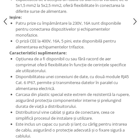
5x1,5 mm2 la 5x2,5 mm2, oferă flexibilitate în conectarea la
Elemente de comanda si semnalizare
diferite surse de alimentare.
Relee
Ieșire:
Patru prize cu împământare la 230V, 16A sunt disponibile
Separatoare de sarcina
pentru conectarea dispozitivelor și echipamentelor
monofazice.
Stabilizatoare
O priză CEE la 400V, 16A, 5 pini, este disponibilă pentru
Transformatoare
alimentarea echipamentelor trifazice.
Caracteristici suplimentare:
SIGURANTE AUTOMATE
Opțiunea de a fi disponibil cu sau fără racord de aer
MPR
comprimat oferă flexibilitate în funcție de cerințele specifice
ale utilizatorului.
Sigurante automate
Disponibilitatea unei conexiuni de date, cu două module RJ45
Cat. 6 IP67, permite și transmiterea datelor în paralel cu
CORPURI SI SURSE DE ILUMINAT
alimentarea electrică.
Corpuri iluminat exterior
Carcasa din plastic special este extrem de rezistentă la rupere,
asigurând protecția componentelor interne și prelungind
Corpuri iluminat interior
durata de viață a distribuitorului.
Proiectoare
Distribuitorul vine cablat și gata de conectare, ceea ce
simplifică procesul de instalare și utilizare.
Surse de iluminat
Este inclus un capac cu șurub și lanț cu cârlig pentru intrarea
TABLOURI SI ACCESORII
de cablu, asigurând o protecție adecvată și o fixare sigură a
cablului.
Tablou organizare santier