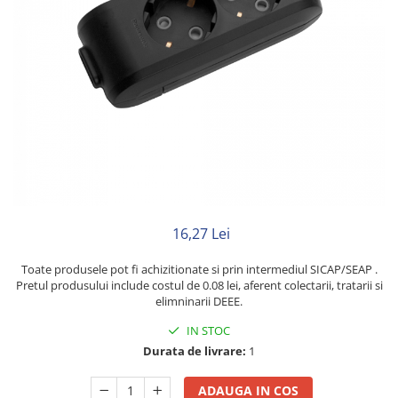
Rigid
Litat
Neopren
Siliconice
PRIZE SI INTRERUPATOARE
Accesorii prize / intrerupatoare
Aparataj Modular
Aparente
Clasice
ACCESORII INSTALATII ELECTRICE
16,27 Lei
Canal cablu metalic
Toate produsele pot fi achizitionate si prin intermediul SICAP/SEAP .
Canal cablu PVC
Pretul produsului include costul de 0.08 lei, aferent colectarii, tratarii si
elimninarii DEEE.
Conectica
IN STOC
Doze
Durata de livrare:
1
Elemente imbinare
ADAUGA IN COS
Tuburi flexibile