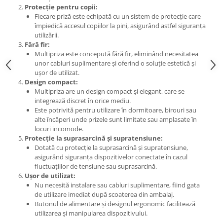
Protecție pentru copii:
Elemente de comanda si semnalizare
Fiecare priză este echipată cu un sistem de protecție care
împiedică accesul copiilor la pini, asigurând astfel siguranța
Relee
utilizării.
Separatoare de sarcina
Fără fir:
Multipriza este concepută fără fir, eliminând necesitatea
Stabilizatoare
unor cabluri suplimentare și oferind o soluție estetică și
Transformatoare
ușor de utilizat.
Design compact:
SIGURANTE AUTOMATE
Multipriza are un design compact și elegant, care se
MPR
integrează discret în orice mediu.
Este potrivită pentru utilizare în dormitoare, birouri sau
Sigurante automate
alte încăperi unde prizele sunt limitate sau amplasate în
locuri incomode.
CORPURI SI SURSE DE ILUMINAT
Protecție la suprasarcină și supratensiune:
Corpuri iluminat exterior
Dotată cu protecție la suprasarcină și supratensiune,
asigurând siguranța dispozitivelor conectate în cazul
Corpuri iluminat interior
fluctuațiilor de tensiune sau suprasarcină.
Proiectoare
Ușor de utilizat:
Nu necesită instalare sau cabluri suplimentare, fiind gata
Surse de iluminat
de utilizare imediat după scoaterea din ambalaj.
Butonul de alimentare și designul ergonomic facilitează
TABLOURI SI ACCESORII
utilizarea și manipularea dispozitivului.
Tablou organizare santier