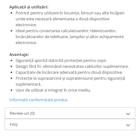
Aplicații și utilizări:
Metalice
Potrivit pentru utilizare în locuințe, birouri sau alte încăperi
Policarbonat
unde este necesară alimentarea a două dispozitive
electronice.
MATERIALE ELECTRICE DIVERSE
Ideal pentru conectarea calculatoarelor, televizoarelor,
Diverse
încărcătoarelor de telefoane, lampilor și altor echipamente
electronice.
Scule
Senzori
Avantaje:
Siguranță sporită datorită protecției pentru copii.
Ventilatoare
Design fără fir, eliminând necesitatea cablurilor suplimentare.
Capacitate de încărcare adecvată pentru două dispozitive.
Protecție la suprasarcină și supratensiune pentru siguranță
suplimentară.
Ușor de utilizat și integrat în orice mediu.
Informatii conformitate produs
Review-uri
(0)
FAQ