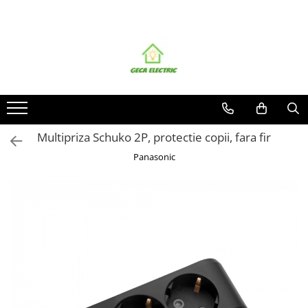
Toate Produsele
CABLURI SI CONDUCTORI
CABLURI
Energie
Flexibile
Multipriza Schuko 2P, protectie copii, fara fir
Siliconice
Panasonic
Date, telecomunicatii si telefonie
Alarma , incendii si securitate
Cablaje auto
Cablu solar
Coaxiale
Neopren
Rezistente la foc
CONDUCTORI