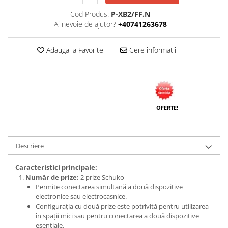
Tuburi rigide
Cod Produs:
P-XB2/FF.N
Ai nevoie de ajutor?
+40741263678
PRELUNGITOARE
Distribuitoare
Adauga la Favorite
Cere informatii
Prelungitoare
Role prelungitor
MULTIPRIZE, STECHERE, CUPLE
Stechere
OFERTE!
Cuple
Multiprize
Descriere
PRIZE SI FISE INDUSTRIALE
Conector
Caracteristici principale:
Număr de prize:
2 prize Schuko
Prize
Permite conectarea simultană a două dispozitive
Stechere ( fise )
electronice sau electrocasnice.
Configurația cu două prize este potrivită pentru utilizarea
AUTOMATIZARI, PROTECTII SI COMANDA
în spații mici sau pentru conectarea a două dispozitive
Contactori
esențiale.