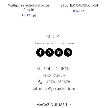
Multipriza Schuko 5 prize,
STECHER CAUCIUC IP54
fara fir
8,64 Lei
34,57 Lei
SOCIAL
Urmareste-ne in social media
SUPORT CLIENTI
08.00- 17.30 L-V
+40741263678
office@gecaelectric.ro
MAGAZINUL MEU