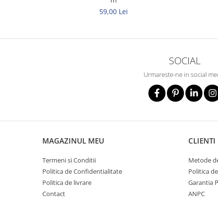
Elemente de comanda si semnalizare
59,00 Lei
Relee
Separatoare de sarcina
Stabilizatoare
SOCIAL
Transformatoare
Urmareste-ne in social me
SIGURANTE AUTOMATE
MPR
Sigurante automate
CORPURI SI SURSE DE ILUMINAT
MAGAZINUL MEU
CLIENTI
Corpuri iluminat exterior
Corpuri iluminat interior
Termeni si Conditii
Metode de
Politica de Confidentialitate
Politica d
Proiectoare
Politica de livrare
Garantia 
Surse de iluminat
Contact
ANPC
TABLOURI SI ACCESORII
Tablou organizare santier