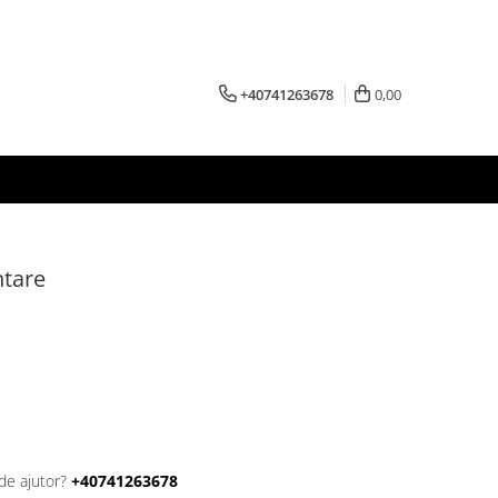
+40741263678
0,00
ntare
de ajutor?
+40741263678