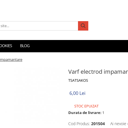
COOKIES
BLOG
d impamantare
Varf electrod impama
TSATSAKOS
6,00 Lei
STOC EPUIZAT
Durata de livrare:
1
Cod Produs:
201504
Ai nevoie 