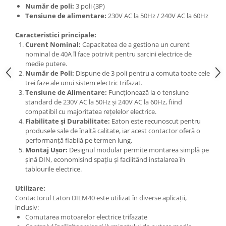
Număr de poli:
3 poli (3P)
Elemente de comanda si semnalizare
Tensiune de alimentare:
230V AC la 50Hz / 240V AC la 60Hz
Relee
Caracteristici principale:
Separatoare de sarcina
Curent Nominal:
Capacitatea de a gestiona un curent
nominal de 40A îl face potrivit pentru sarcini electrice de
Stabilizatoare
medie putere.
Număr de Poli:
Dispune de 3 poli pentru a comuta toate cele
Transformatoare
trei faze ale unui sistem electric trifazat.
SIGURANTE AUTOMATE
Tensiune de Alimentare:
Funcționează la o tensiune
standard de 230V AC la 50Hz și 240V AC la 60Hz, fiind
MPR
compatibil cu majoritatea rețelelor electrice.
Sigurante automate
Fiabilitate și Durabilitate:
Eaton este recunoscut pentru
produsele sale de înaltă calitate, iar acest contactor oferă o
CORPURI SI SURSE DE ILUMINAT
performanță fiabilă pe termen lung.
Corpuri iluminat exterior
Montaj Ușor:
Designul modular permite montarea simplă pe
șină DIN, economisind spațiu și facilitând instalarea în
Corpuri iluminat interior
tablourile electrice.
Proiectoare
Utilizare:
Surse de iluminat
Contactorul Eaton DILM40 este utilizat în diverse aplicații,
inclusiv:
TABLOURI SI ACCESORII
Comutarea motoarelor electrice trifazate
Tablou organizare santier