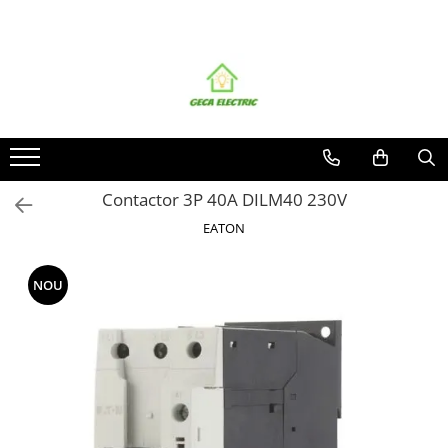
Toate Produsele
CABLURI SI CONDUCTORI
CABLURI
Energie
Flexibile
Contactor 3P 40A DILM40 230V
Siliconice
EATON
Date, telecomunicatii si telefonie
Alarma , incendii si securitate
NOU
Cablaje auto
Cablu solar
Coaxiale
Neopren
Rezistente la foc
CONDUCTORI