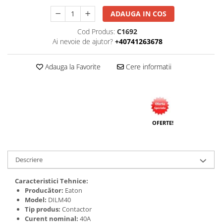
Tuburi rigide
ADAUGA IN COS
PRELUNGITOARE
Cod Produs:
C1692
Distribuitoare
Ai nevoie de ajutor?
+40741263678
Prelungitoare
Adauga la Favorite
Cere informatii
Role prelungitor
MULTIPRIZE, STECHERE, CUPLE
Stechere
Cuple
OFERTE!
Multiprize
PRIZE SI FISE INDUSTRIALE
Conector
Descriere
Prize
Caracteristici Tehnice:
Stechere ( fise )
Producător:
Eaton
Model:
DILM40
AUTOMATIZARI, PROTECTII SI COMANDA
Tip produs:
Contactor
Contactori
Curent nominal:
40A