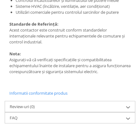
Controlul încălzitoarelor și iluminatului de putere medie
Sisteme HVAC (încălzire, ventilație, aer condiționat)
Metalice
Utilizări comerciale pentru controlul sarcinilor de putere
Policarbonat
Standarde de Referință:
MATERIALE ELECTRICE DIVERSE
Acest contactor este construit conform standardelor
Diverse
internaționale relevante pentru echipamentele de comutare și
control industrial.
Scule
Nota:
Senzori
Asigurați-vă că verificați specificațiile și compatibilitatea
Ventilatoare
echipamentului înainte de instalare pentru a asigura funcționarea
corespunzătoare și siguranța sistemului electric.
Informatii conformitate produs
Review-uri
(0)
FAQ