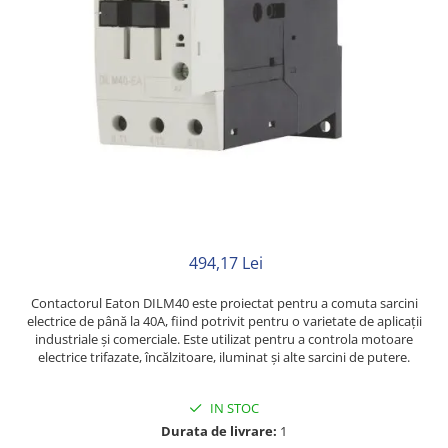
Rigid
Litat
Neopren
Siliconice
PRIZE SI INTRERUPATOARE
Accesorii prize / intrerupatoare
Aparataj Modular
Aparente
Clasice
ACCESORII INSTALATII ELECTRICE
494,17 Lei
Canal cablu metalic
Contactorul Eaton DILM40 este proiectat pentru a comuta sarcini
Canal cablu PVC
electrice de până la 40A, fiind potrivit pentru o varietate de aplicații
industriale și comerciale. Este utilizat pentru a controla motoare
Conectica
electrice trifazate, încălzitoare, iluminat și alte sarcini de putere.
Doze
IN STOC
Elemente imbinare
Durata de livrare:
1
Tuburi flexibile