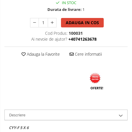
IN STOC
Durata de livrare:
1
ADAUGA IN COS
Cod Produs:
100031
Ai nevoie de ajutor?
+40741263678
Adauga la Favorite
Cere informatii
OFERTE!
Descriere
CYY-F 5 X 6