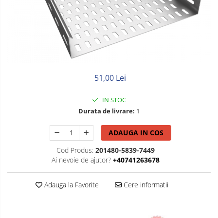
Litat
Neopren
Siliconice
51,00 Lei
IN STOC
Durata de livrare:
1
ADAUGA IN COS
Cod Produs:
201480-5839-7449
Ai nevoie de ajutor?
+40741263678
Adauga la Favorite
Cere informatii