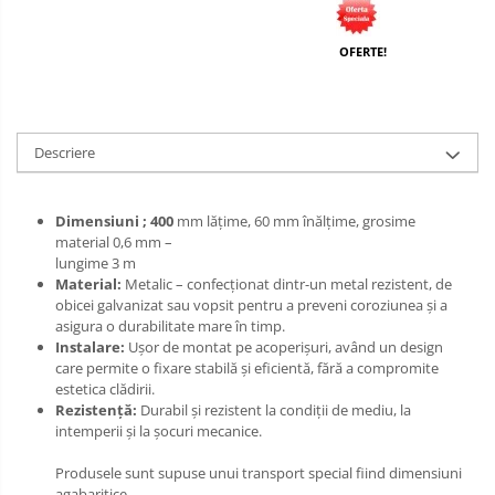
OFERTE!
Descriere
Dimensiuni ; 400
mm lățime, 60 mm înălțime, grosime
material 0,6 mm –
lungime 3 m
Material:
Metalic – confecționat dintr-un metal rezistent, de
obicei galvanizat sau vopsit pentru a preveni coroziunea și a
asigura o durabilitate mare în timp.
Instalare:
Ușor de montat pe acoperișuri, având un design
care permite o fixare stabilă și eficientă, fără a compromite
estetica clădirii.
Rezistență:
Durabil și rezistent la condiții de mediu, la
intemperii și la șocuri mecanice.
Produsele sunt supuse unui transport special fiind dimensiuni
agabaritice.